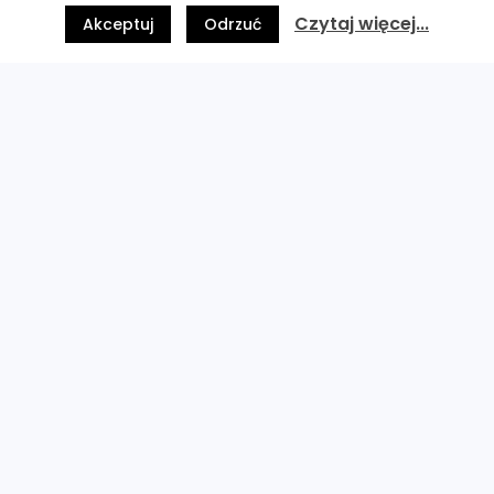
Czytaj więcej...
Akceptuj
Odrzuć
Realko24 to nowatorska platforma łącząca
dopasowanych wynajmujących i najemców.
Zmieniamy reguły gry na rynku nieruchomości
komercyjnych, maksymalnie upraszczając
wynajmowanie powierzchni i obniżając koszty procesu
najmu. Działamy z największymi graczami na rynku,
jednocześnie oferując doskonałe warunki dla tych
najmniejszych.
Zalety platformy